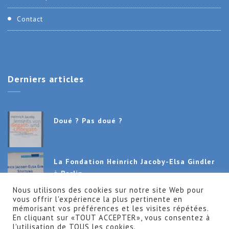
Contact
Derniers
articles
Doué ? Pas doué ?
La Fondation Heinrich Jacoby-Elsa Gindler
à Berlin
Nous utilisons des cookies sur notre site Web pour
vous offrir l'expérience la plus pertinente en
Séminaire International en Gymnastique
mémorisant vos préférences et les visites répétées.
Holistique 2019
En cliquant sur «TOUT ACCEPTER», vous consentez à
l'utilisation de TOUS les cookies.