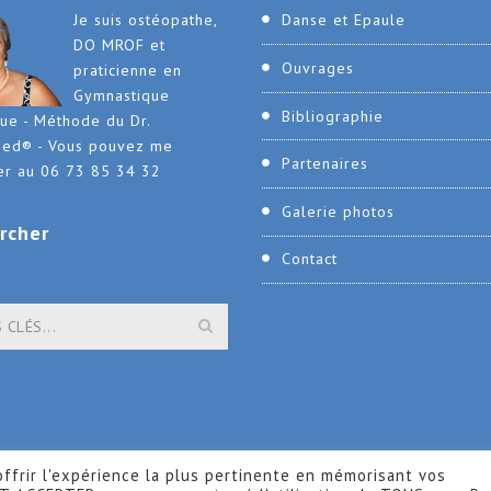
Je suis ostéopathe,
Danse et Epaule
DO MROF et
Ouvrages
praticienne en
Gymnastique
Bibliographie
que - Méthode du Dr.
ied® - Vous pouvez me
Partenaires
er au 06 73 85 34 32
Galerie photos
rcher
Contact
ffrir l'expérience la plus pertinente en mémorisant vos