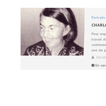
Portraits
CHARL
Pour exp
travail 
communes
une de p
Chris
En sav