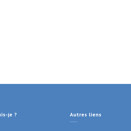
is-je ?
Autres
liens