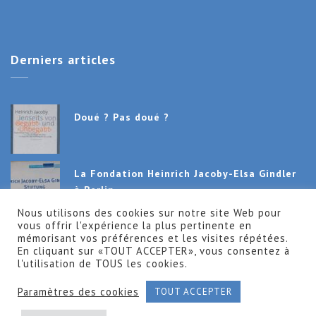
Derniers
articles
Doué ? Pas doué ?
La Fondation Heinrich Jacoby-Elsa Gindler
à Berlin
Nous utilisons des cookies sur notre site Web pour
vous offrir l'expérience la plus pertinente en
Séminaire International en Gymnastique
mémorisant vos préférences et les visites répétées.
Holistique 2019
En cliquant sur «TOUT ACCEPTER», vous consentez à
l'utilisation de TOUS les cookies.
Paramètres des cookies
TOUT ACCEPTER
© 2024 - Gymnastique Holistique par Christiane Boutan-