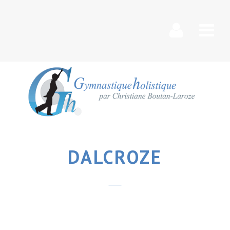
Nav
DALCROZE