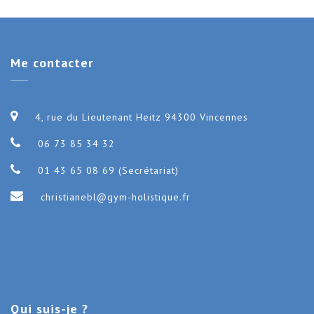
Me
contacter
4, rue du Lieutenant Heitz 94300 Vincennes
06 73 85 34 32
01 43 65 08 69 (Secrétariat)
christianebl@gym-holistique.fr
Qui
suis-je ?