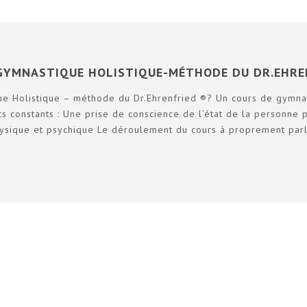
 GYMNASTIQUE HOLISTIQUE-MÉTHODE DU DR.EHRE
e Holistique – méthode du Dr.Ehrenfried ®? Un cours de gymna
ts constants : Une prise de conscience de l’état de la personne 
hysique et psychique Le déroulement du cours à proprement par
2