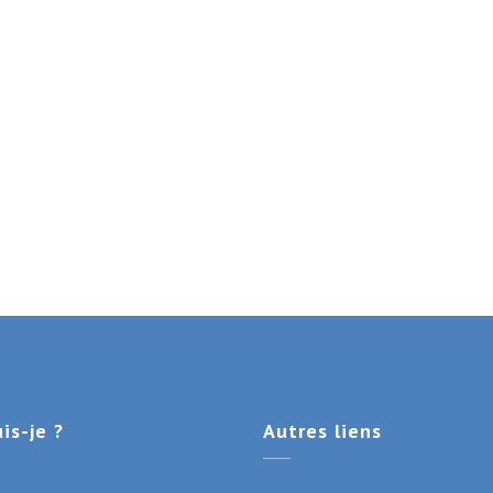
is-je ?
Autres
liens