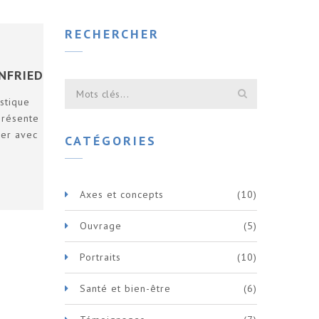
RECHERCHER
NFRIED
stique
présente
ler avec
CATÉGORIES
Axes et concepts
(10)
Ouvrage
(5)
Portraits
(10)
Santé et bien-être
(6)