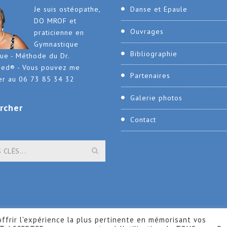
Je suis ostéopathe,
Danse et Epaule
DO MROF et
Ouvrages
praticienne en
Gymnastique
Bibliographie
que - Méthode du Dr.
ied® - Vous pouvez me
Partenaires
er au 06 73 85 34 32
Galerie photos
rcher
Contact
ffrir l'expérience la plus pertinente en mémorisant vos