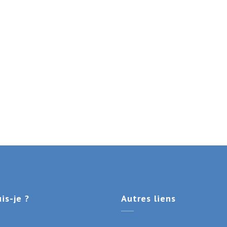
is-je ?
Autres
liens