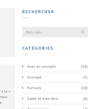
RECHERCHER
CATÉGORIES
Axes et concepts
(10)
Ouvrage
(5)
Portraits
(10)
 à la «
comme
Santé et bien-être
(6)
ne