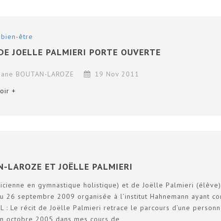
 bien-être
 DE JOELLE PALMIERI PORTE OUVERTE
tiane BOUTAN-LAROZE
19 Nov 2011
oir +
-LAROZE ET JOËLLE PALMIERI
cienne en gymnastique holistique) et de Joëlle Palmieri (élève)
 du 26 septembre 2009 organisée à l’institut Hahnemann ayant 
BL : Le récit de Joëlle Palmieri retrace le parcours d’une person
e en octobre 2005 dans mes cours de