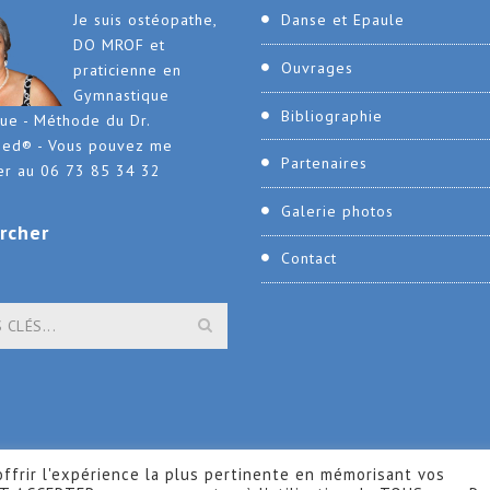
Je suis ostéopathe,
Danse et Epaule
DO MROF et
Ouvrages
praticienne en
Gymnastique
Bibliographie
que - Méthode du Dr.
ied® - Vous pouvez me
Partenaires
er au 06 73 85 34 32
Galerie photos
rcher
Contact
ffrir l'expérience la plus pertinente en mémorisant vos